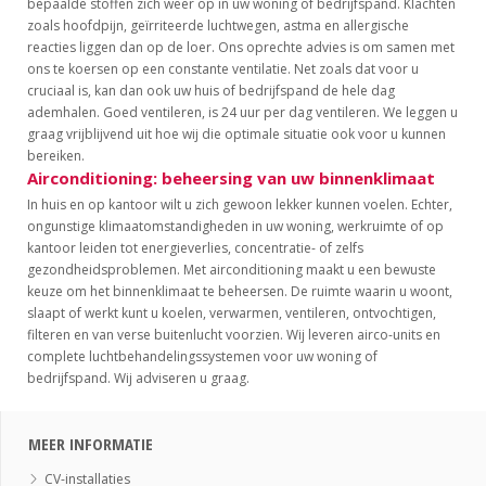
bepaalde stoffen zich weer op in uw woning of bedrijfspand. Klachten
zoals hoofdpijn, geïrriteerde luchtwegen, astma en allergische
reacties liggen dan op de loer. Ons oprechte advies is om samen met
ons te koersen op een constante ventilatie. Net zoals dat voor u
cruciaal is, kan dan ook uw huis of bedrijfspand de hele dag
ademhalen. Goed ventileren, is 24 uur per dag ventileren. We leggen u
graag vrijblijvend uit hoe wij die optimale situatie ook voor u kunnen
bereiken.
Airconditioning: beheersing van uw binnenklimaat
In huis en op kantoor wilt u zich gewoon lekker kunnen voelen. Echter,
ongunstige klimaatomstandigheden in uw woning, werkruimte of op
kantoor leiden tot energieverlies, concentratie- of zelfs
gezondheidsproblemen. Met airconditioning maakt u een bewuste
keuze om het binnenklimaat te beheersen. De ruimte waarin u woont,
slaapt of werkt kunt u koelen, verwarmen, ventileren, ontvochtigen,
filteren en van verse buitenlucht voorzien. Wij leveren airco-units en
complete luchtbehandelingssystemen voor uw woning of
bedrijfspand. Wij adviseren u graag.
MEER INFORMATIE
CV-installaties