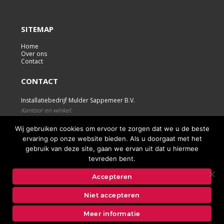
SITEMAP
Home
Over ons
Contact
CONTACT
Installatiebedrijf Mulder Sappemeer B.V.
Kantoor en winkel:
K. de Haanstraat 47
Wij gebruiken cookies om ervoor te zorgen dat we u de beste
Postbus 39, 9610 AA Sappemeer
ervaring op onze website bieden. Als u doorgaat met het
T: (0598) 39 24 95
gebruik van deze site, gaan we ervan uit dat u hiermee
F: (0598) 39 55 34
tevreden bent.
info@muldersappemeer.nl
Accepteren
COPYRIGHT 2020 INSTALLATIEBEDRIJF MULDER SAPPEMEER
Niet accepteren
B.V
Meer informatie
WEBSITE LATEN MAKEN
DOOR BEST4U GROUP B.V.