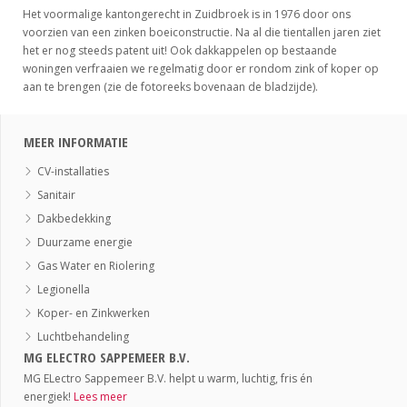
Het voormalige kantongerecht in Zuidbroek is in 1976 door ons
voorzien van een zinken boeiconstructie. Na al die tientallen jaren ziet
het er nog steeds patent uit! Ook dakkappelen op bestaande
woningen verfraaien we regelmatig door er rondom zink of koper op
aan te brengen (zie de fotoreeks bovenaan de bladzijde).
MEER INFORMATIE
CV-installaties
Sanitair
Dakbedekking
Duurzame energie
Gas Water en Riolering
Legionella
Koper- en Zinkwerken
Luchtbehandeling
MG ELECTRO SAPPEMEER B.V.
MG ELectro Sappemeer B.V. helpt u warm, luchtig, fris én
energiek!
Lees meer